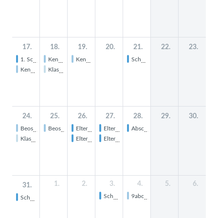
17.
18.
19.
20.
21.
22.
23.
1. Schultag SJ 26/27
Kennenlerntage Klasse 5
Kennenlerntage Klasse 5
Schulfest
Kennenlerntage Klasse 5
Klasse 12 eA De I -Exkursion Weimar
24.
25.
26.
27.
28.
29.
30.
Beos Klasse 8a
Beos Klasse 8b
Elternabend Klasse 10
Elternabend Klasse 11
Abschluss Wahl der Klassen- und Kurssprecher
Klasse 12: Exkursion Schwarzburg
Elternabend Klasse 5 bis 8
Elternabende Klasse 9 und 12
1.
2.
3.
4.
5.
6.
31.
Schulelternvertretung
9abc: Inkontaktmesse Bad Blankenburg
Schülersprecherversammlung