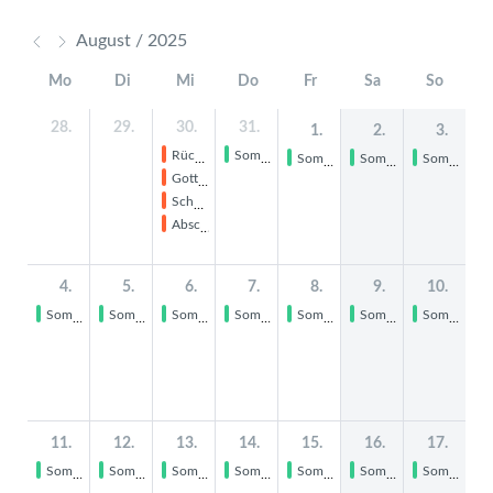
August / 2025
Mo
Di
Mi
Do
Fr
Sa
So
28.
29.
30.
31.
1.
2.
3.
Rücknahme der Zeugnisse durch KL
Sommerferien
Sommerferien
Sommerferien
Sommerferien
Gottesdienst
Schulschluss Klassen 1-3
Abschlussfest Klassen 4
4.
5.
6.
7.
8.
9.
10.
Sommerferien
Sommerferien
Sommerferien
Sommerferien
Sommerferien
Sommerferien
Sommerferien
11.
12.
13.
14.
15.
16.
17.
Sommerferien
Sommerferien
Sommerferien
Sommerferien
Sommerferien
Sommerferien
Sommerferien